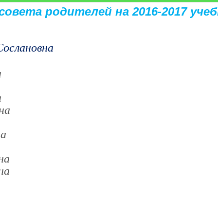
совета родителей на 2016-2017 учеб
Сослановна
а
а
на
на
на
на