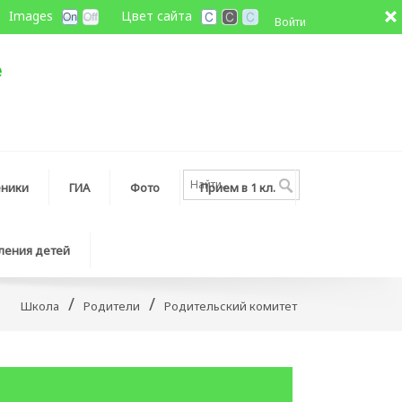
Images
Цвет сайта
Войти
еники
ГИА
Фото
Прием в 1 кл.
ления детей
/
/
Школа
Родители
Родительский комитет