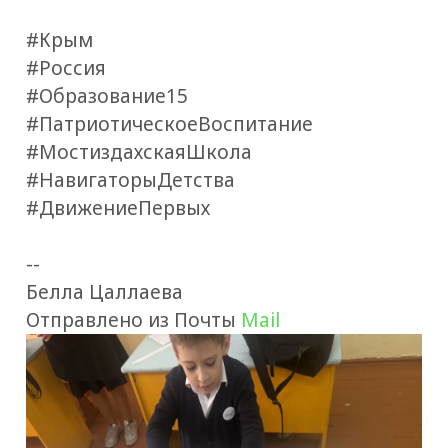
#Крым
#Россия
#Образование15
#ПатриотическоеВоспитание
#МостиздахскаяШкола
#НавигаторыДетства
#ДвижениеПервых
--
Белла Цаллаева
Отправлено из Почты
Mail