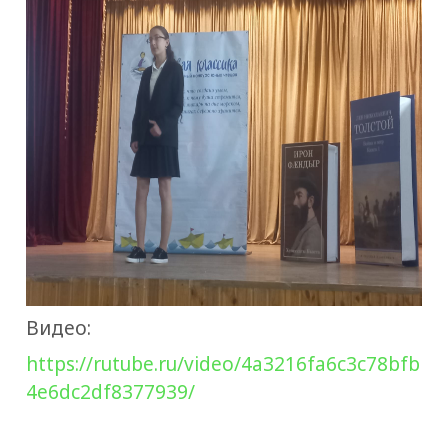
Видео:
https://rutube.ru/video/4a3216fa6c3c78bfb
4e6dc2df8377939/