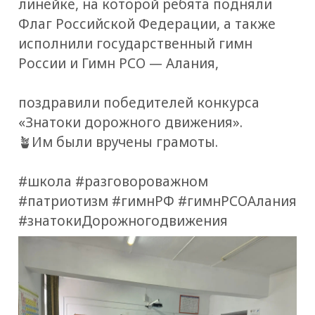
линейке, на которой ребята подняли
Флаг Российской Федерации, а также
исполнили государственный гимн
России и Гимн РСО — Алания,
поздравили победителей конкурса
«Знатоки дорожного движения».
🪴Им были вручены грамоты.
#школа #разговороважном
#патриотизм #гимнРФ #гимнРСОАлания
#знатокиДорожногодвижения