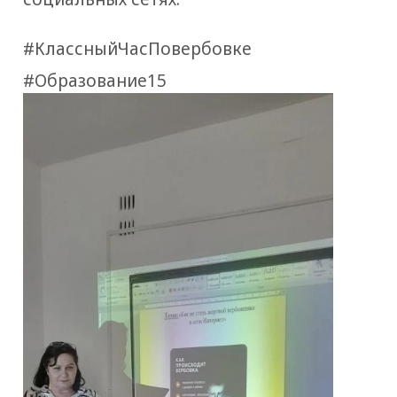
#КлассныйЧасПовербовке
#Образование15